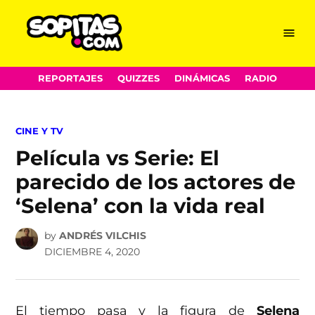
Menu
Sopitas.com
Skip
REPORTAJES
QUIZZES
DINÁMICAS
RADIO
to
content
POSTED
CINE Y TV
IN
Película vs Serie: El
parecido de los actores de
‘Selena’ con la vida real
by
ANDRÉS VILCHIS
DICIEMBRE 4, 2020
El tiempo pasa y la figura de
Selena