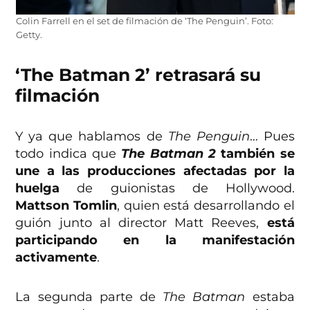
Colin Farrell en el set de filmación de ‘The Penguin’. Foto:
Getty.
‘The Batman 2’ retrasará su
filmación
Y ya que hablamos de
The Penguin
… Pues
todo indica que
The Batman 2
también se
une a las producciones afectadas por la
huelga
de guionistas de Hollywood.
Mattson Tomlin
, quien está desarrollando el
guión junto al director Matt Reeves,
está
participando en la manifestación
activamente
.
La segunda parte de
The Batman
estaba