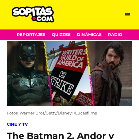
Menu
Sopitas.com
Skip
REPORTAJES
QUIZZES
DINÁMICAS
RADIO
to
content
Fotos: Warner Bros/Getty/Disney+/Lucasfilms
POSTED
CINE Y TV
IN
The Batman 2, Andor y