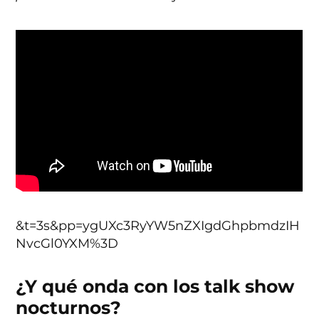
&t=3s&pp=ygUXc3RyYW5nZXIgdGhpbmdzIH
NvcGl0YXM%3D
¿Y qué onda con los talk show
nocturnos?