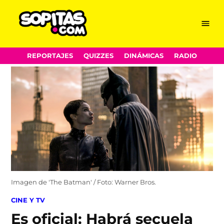
Menu
Sopitas.com
Skip
REPORTAJES
QUIZZES
DINÁMICAS
RADIO
to
content
Imagen de 'The Batman' / Foto: Warner Bros.
POSTED
CINE Y TV
IN
Es oficial: Habrá secuela