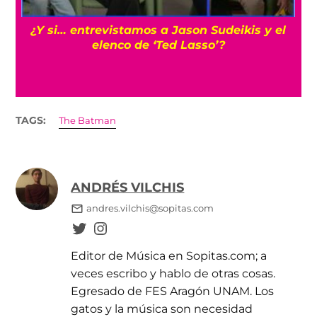
s
¿Y si… entrevistamos a Jason Sudeikis y el
elenco de ‘Ted Lasso’?
TAGS:
The Batman
ANDRÉS VILCHIS
andres.vilchis@sopitas.com
Editor de Música en Sopitas.com; a
veces escribo y hablo de otras cosas.
Egresado de FES Aragón UNAM. Los
gatos y la música son necesidad