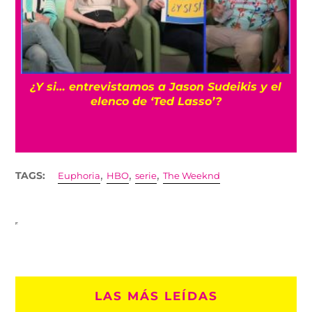
s
¿Y si… entrevistamos a Jason Sudeikis y el
elenco de ‘Ted Lasso’?
,
,
,
TAGS:
Euphoria
HBO
serie
The Weeknd
LAS MÁS LEÍDAS