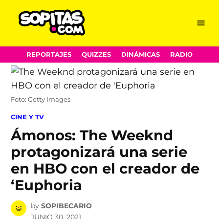
Menu
Sopitas.com
Skip
REPORTAJES
QUIZZES
DINÁMICAS
RADIO
to
content
Foto: Getty Images
POSTED
CINE Y TV
IN
Ámonos: The Weeknd
protagonizará una serie
en HBO con el creador de
‘Euphoria
by
SOPIBECARIO
JUNIO 30, 2021