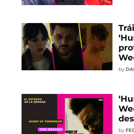
Trá
‘Hu
pro
Wee
by
DA
‘Hu
Wee
des
by
FE