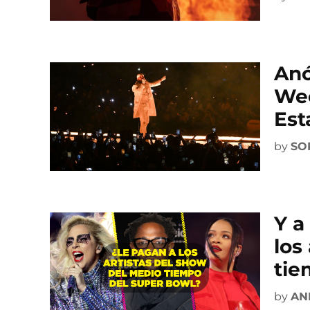
Anó
Wee
Est
by
SO
Y a
los
tie
by
AN