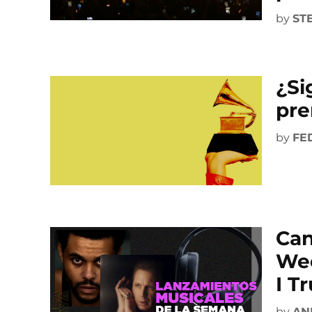
by
ST
¿Si
pr
by
FE
Can
Wee
I T
by
AN