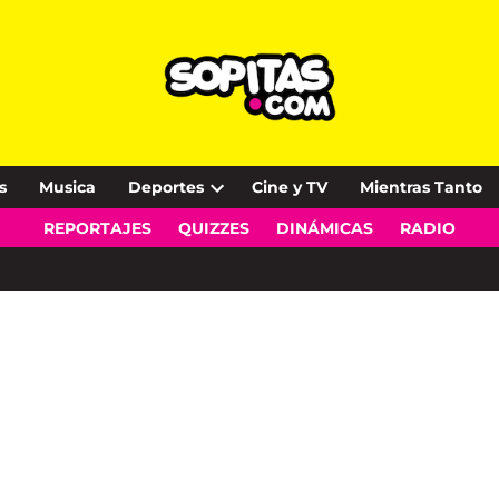
s
Musica
Deportes
Cine y TV
Mientras Tanto
Open
REPORTAJES
QUIZZES
DINÁMICAS
RADIO
dropdown
menu