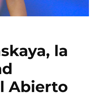
skaya, la
ad
l Abierto