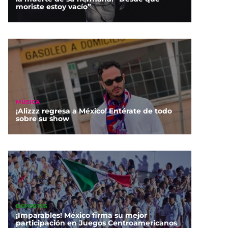
moriste estoy vacío”
MÚSICA
¡Alizzz regresa a México! Entérate de todo
sobre su show
DEPORTES
¡Imparables! México firma su mejor
participación en Juegos Centroamericanos