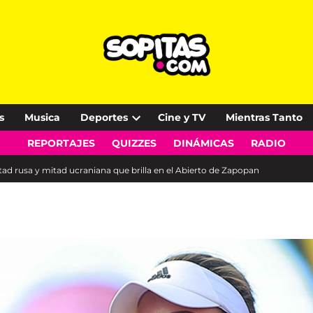
s
Musica
Deportes
Cine y TV
Mientras Tanto
Open
REPORTAJES
QUIZZES
DINÁMICAS
RADIO
dropdown
menu
itad rusa y mitad ucraniana que brilla en el Abierto de Zapopan