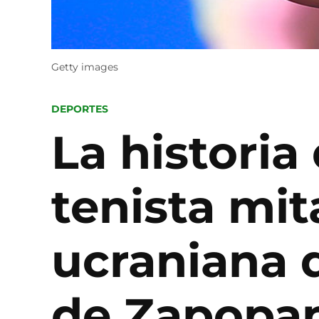
Getty images
POSTED
DEPORTES
IN
La historia
tenista mit
ucraniana q
de Zapopa