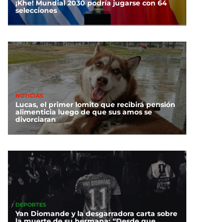
¡Khe! Mundial 2030 podría jugarse con 64
selecciones
NOTICIAS
Lucas, el primer lomito que recibirá pensión
alimenticia luego de que sus amos se
divorciaran
DEPORTES
Yan Diomande y la desgarradora carta sobre
la muerte de su hermana: “Desde que