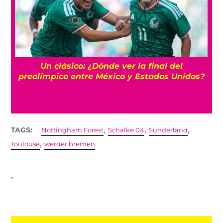
s
Un clásico: ¿Dónde ver la final del
preolímpico entre México y Estados Unidos?
,
,
,
TAGS:
Nottingham Forest
Schalke 04
Sunderland
,
Toulouse
werder bremen