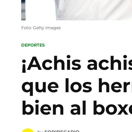
Foto: Getty Images
POSTED
DEPORTES
IN
¡Achis achi
que los he
bien al bo