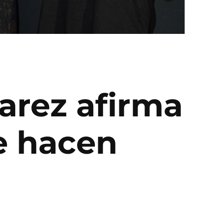
varez afirma
e hacen