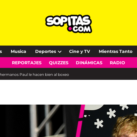
s
Musica
Deportes
Cine y TV
Mientras Tanto
Open
REPORTAJES
QUIZZES
DINÁMICAS
RADIO
dropdown
menu
s hermanos Paul le hacen bien al boxeo