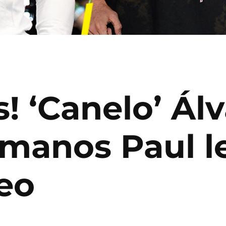
s! ‘Canelo’ Ál
rmanos Paul l
xeo