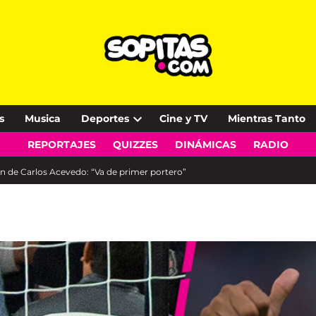
s
Musica
Deportes
Cine y TV
Mientras Tanto
Open
REPORTAJES
QUIZZES
DINÁMICAS
RADIO
dropdown
menu
ón de Carlos Acevedo: “Va de primer portero”