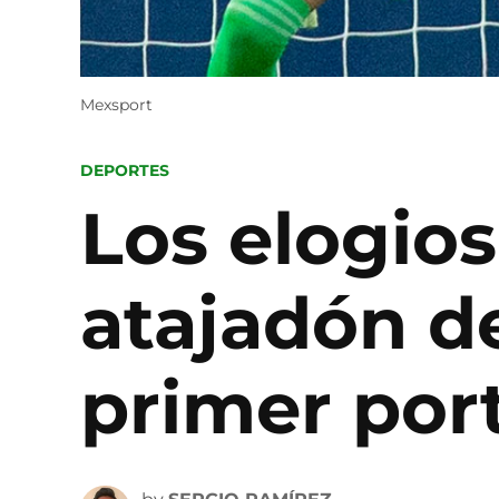
Mexsport
POSTED
DEPORTES
IN
Los elogios
atajadón d
primer por