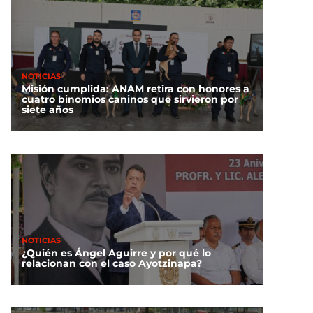
NOTICIAS
Misión cumplida: ANAM retira con honores a
cuatro binomios caninos que sirvieron por
siete años
NOTICIAS
¿Quién es Ángel Aguirre y por qué lo
relacionan con el caso Ayotzinapa?