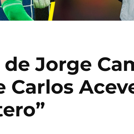
 de Jorge Cam
e Carlos Acev
tero”