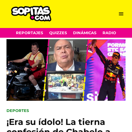
Menu
Sopitas.com
Skip
REPORTAJES
QUIZZES
DINÁMICAS
RADIO
to
content
POSTED
DEPORTES
IN
¡Era su ídolo! La tierna
confesión de Chabelo a