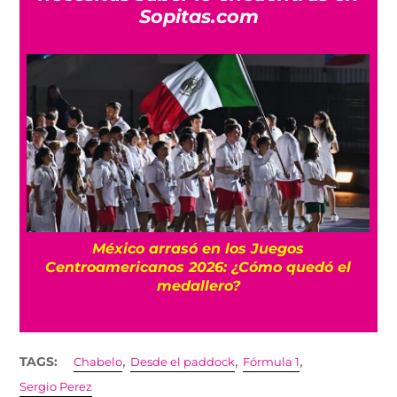
Sopitas.com
l
México arrasó en los Juegos
Centroamericanos 2026: ¿Cómo quedó el
medallero?
,
,
,
TAGS:
Chabelo
Desde el paddock
Fórmula 1
Sergio Perez