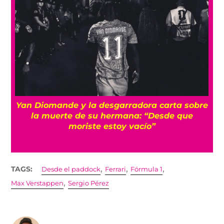
e
¡Imparables! México firma su mejor
participación en Juegos Centroamericanos
con récord de medallas
,
,
,
TAGS:
Desde el paddock
Ferrari
Fórmula 1
,
Max Verstappen
Sergio Pérez