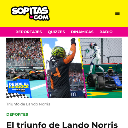
Menu
Sopitas.com
Skip
REPORTAJES
QUIZZES
DINÁMICAS
RADIO
to
content
Triunfo de Lando Norris
POSTED
DEPORTES
IN
El triunfo de Lando Norris