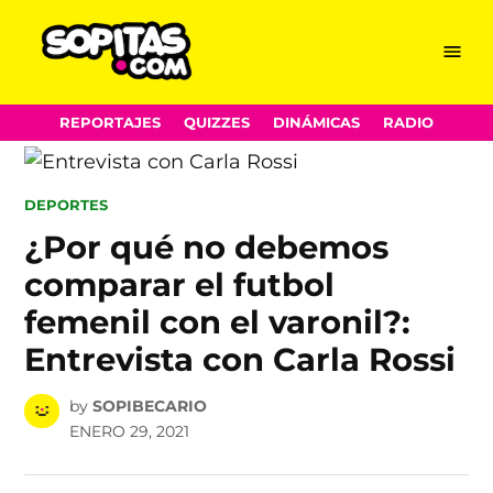
Menu
Sopitas.com
Skip
REPORTAJES
QUIZZES
DINÁMICAS
RADIO
to
content
POSTED
DEPORTES
IN
¿Por qué no debemos
comparar el futbol
femenil con el varonil?:
Entrevista con Carla Rossi
by
SOPIBECARIO
ENERO 29, 2021