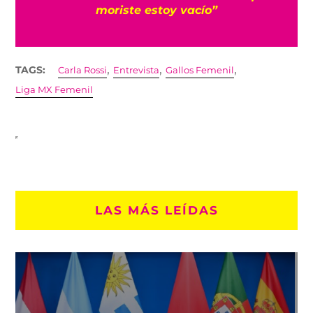
con récord de medallas
,
,
,
TAGS:
Carla Rossi
Entrevista
Gallos Femenil
Liga MX Femenil
LAS MÁS LEÍDAS