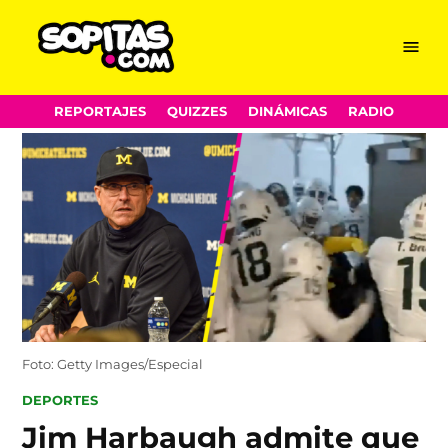
Menu
Sopitas.com
Skip
REPORTAJES
QUIZZES
DINÁMICAS
RADIO
to
content
Foto: Getty Images/Especial
POSTED
DEPORTES
IN
Jim Harbaugh admite que