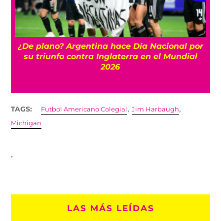
¿De plano? Argentina hace Día Nacional por
su triunfo contra Inglaterra en el Mundial
2026
,
,
TAGS:
Futbol Americano Colegial
Jim Harbaugh
Michigan
LAS MÁS LEÍDAS