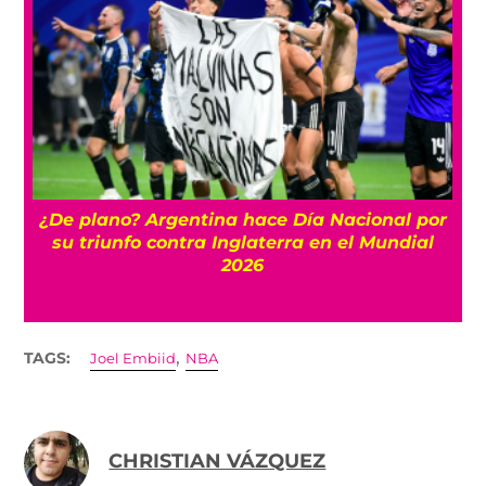
r
Nos vamos al Mundial y queremos Juegos
Olímpicos: ¿Dónde ver el México vs Canadá
Sub 20?
,
TAGS:
Joel Embiid
NBA
CHRISTIAN VÁZQUEZ