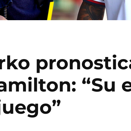
ko pronostica
amilton: “Su 
 juego”