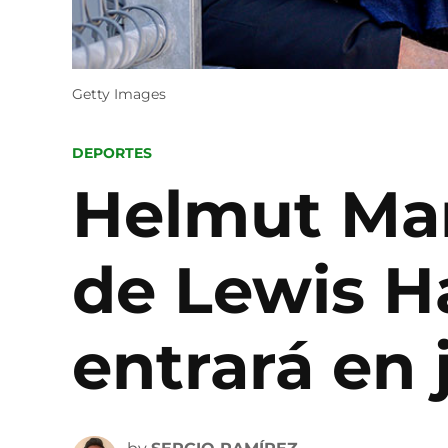
Getty Images
POSTED
DEPORTES
IN
Helmut Mar
de Lewis H
entrará en