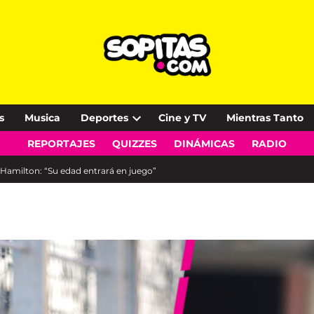
s
Musica
Deportes
Cine y TV
Mientras Tanto
Open
REPORTAJES
QUIZZES
DINÁMICAS
RADIO
dropdown
menu
Hamilton: “Su edad entrará en juego”