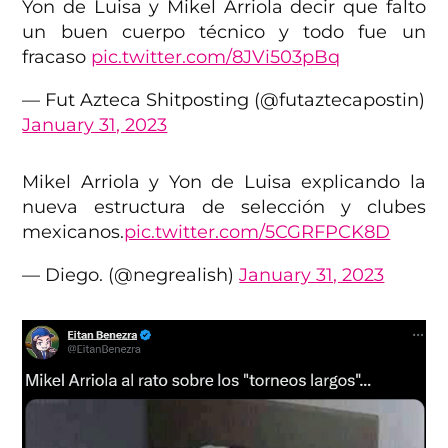
Yon de Luisa y Mikel Arriola decir que falto
un buen cuerpo técnico y todo fue un
fracaso
pic.twitter.com/8JVi503pBq
— Fut Azteca Shitposting (@futaztecapostin)
January 31, 2023
Mikel Arriola y Yon de Luisa explicando la
nueva estructura de selección y clubes
mexicanos.
pic.twitter.com/5CGRFPCK8D
— Diego. (@negrealish)
January 31, 2023