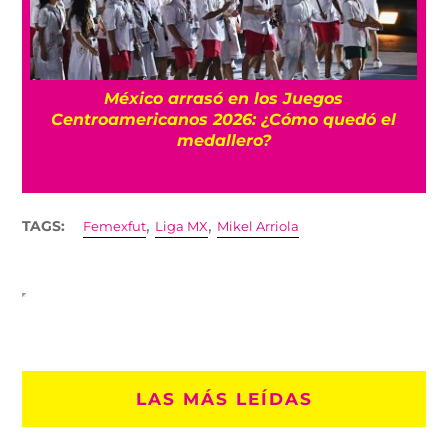
uegos
FIFA niega que Infantino hizo mill
mo quedó el
una amante cuando estaba en 
,
,
TAGS:
Femexfut
Liga MX
Mikel Arriola
LAS MÁS LEÍDAS