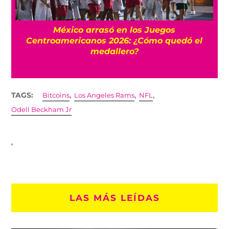
l
México arrasó en los Juegos
Centroamericanos 2026: ¿Cómo quedó el
medallero?
,
,
,
TAGS:
Bitcoins
Los Angeles Rams
NFL
Odell Beckham Jr
LAS MÁS LEÍDAS