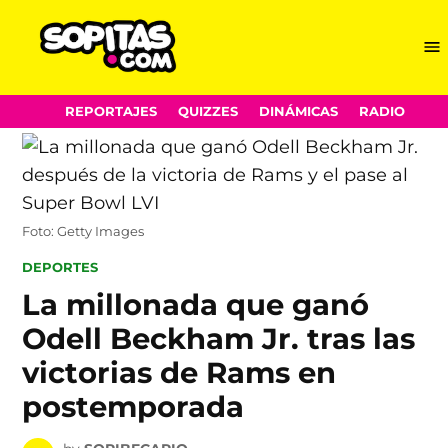
Me
Sopitas.com
Skip
REPORTAJES
QUIZZES
DINÁMICAS
RADIO
to
content
Foto: Getty Images
POSTED
DEPORTES
IN
La millonada que ganó
Odell Beckham Jr. tras las
victorias de Rams en
postemporada