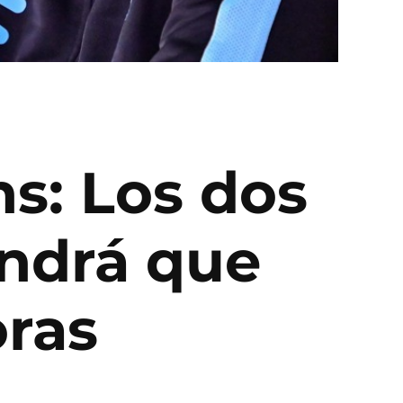
s: Los dos
endrá que
oras