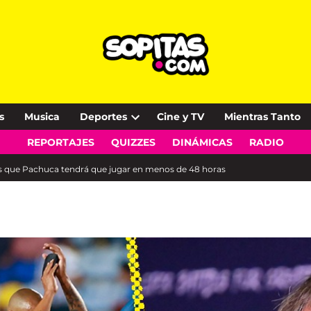
s
Musica
Deportes
Cine y TV
Mientras Tanto
Open
REPORTAJES
QUIZZES
DINÁMICAS
RADIO
dropdown
menu
s que Pachuca tendrá que jugar en menos de 48 horas