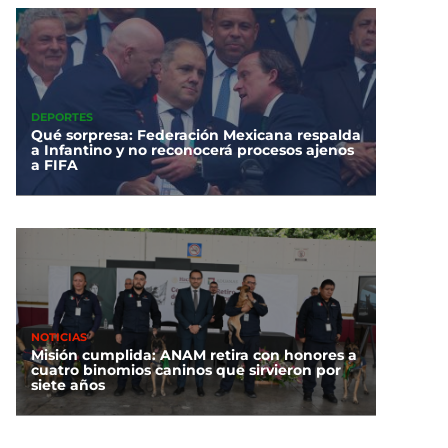
DEPORTES
Qué sorpresa: Federación Mexicana respalda
a Infantino y no reconocerá procesos ajenos
a FIFA
NOTICIAS
Misión cumplida: ANAM retira con honores a
cuatro binomios caninos que sirvieron por
siete años