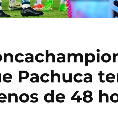
Concachampion
ue Pachuca t
enos de 48 h