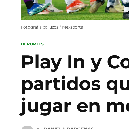
Fotografía @Tuzos / Mexsports
POSTED
DEPORTES
IN
Play In y 
partidos q
jugar en m