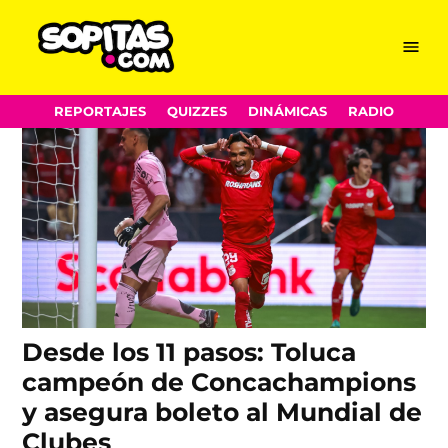
Concachampions
Skip
Menu
Sopitas.com
to
content
REPORTAJES
QUIZZES
DINÁMICAS
RADIO
Desde los 11 pasos: Toluca
campeón de Concachampions
y asegura boleto al Mundial de
Clubes