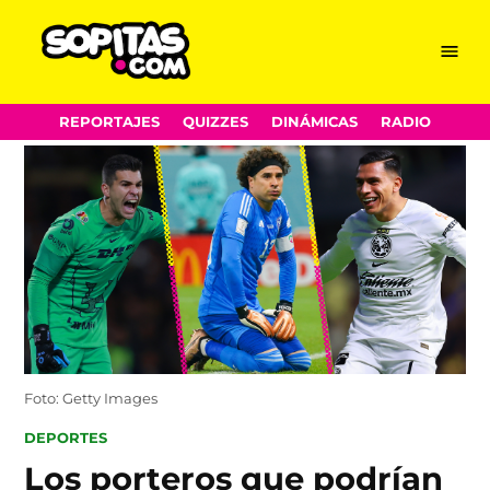
Menu
Sopitas.com
Skip
REPORTAJES
QUIZZES
DINÁMICAS
RADIO
to
content
Foto: Getty Images
POSTED
DEPORTES
IN
Los porteros que podrían