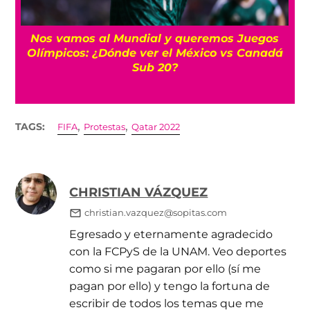
Querétaro descarta regreso de barras al
á
Estadio Corregidora pese a fin de la
prohibición
,
,
TAGS:
FIFA
Protestas
Qatar 2022
CHRISTIAN VÁZQUEZ
christian.vazquez@sopitas.com
Egresado y eternamente agradecido
con la FCPyS de la UNAM. Veo deportes
como si me pagaran por ello (sí me
pagan por ello) y tengo la fortuna de
escribir de todos los temas que me