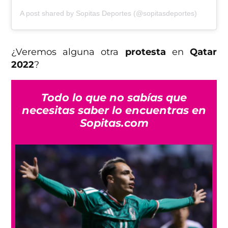
A post shared by Sopitas Deportes (@sopitasdeportes)
¿Veremos alguna otra
protesta
en
Qatar
2022
?
Todo lo que no sabías que
necesitas saber lo encuentras en
Sopitas.com