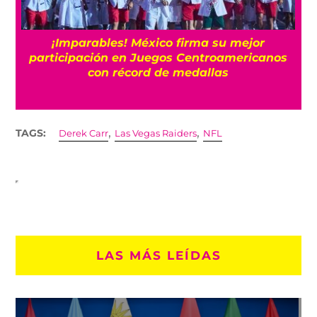
e
¡Imparables! México firma su mejor
participación en Juegos Centroamericanos
con récord de medallas
,
,
TAGS:
Derek Carr
Las Vegas Raiders
NFL
LAS MÁS LEÍDAS