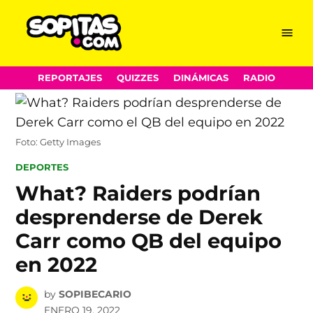
Menu
Sopitas.com
Skip
REPORTAJES
QUIZZES
DINÁMICAS
RADIO
to
content
Foto: Getty Images
POSTED
DEPORTES
IN
What? Raiders podrían
desprenderse de Derek
Carr como QB del equipo
en 2022
by
SOPIBECARIO
ENERO 19, 2022