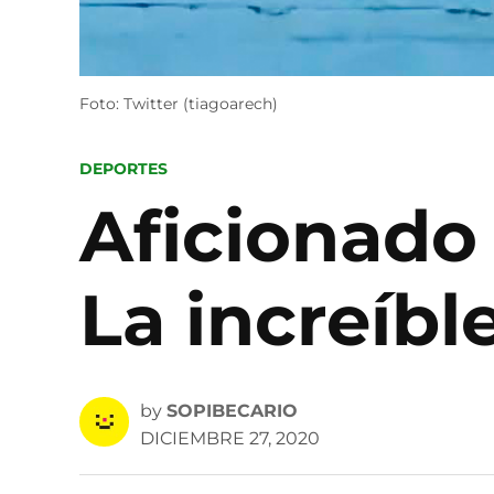
Foto: Twitter (tiagoarech)
POSTED
DEPORTES
IN
Aficionado f
La increíbl
by
SOPIBECARIO
DICIEMBRE 27, 2020