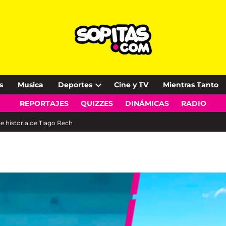
s
Musica
Deportes
Cine y TV
Mientras Tanto
Open
REPORTAJES
QUIZZES
DINÁMICAS
RADIO
dropdown
menu
ble historia de Tiago Rech