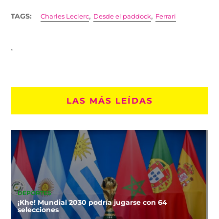
,
,
TAGS:
Charles Leclerc
Desde el paddock
Ferrari
LAS MÁS LEÍDAS
DEPORTES
¡Khe! Mundial 2030 podría jugarse con 64
selecciones