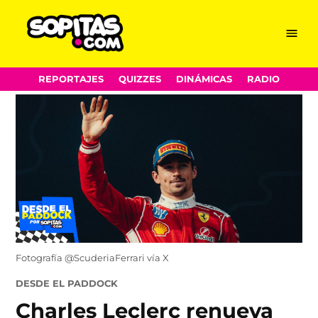
Menu
Sopitas.com
Skip
REPORTAJES
QUIZZES
DINÁMICAS
RADIO
to
content
Fotografía @ScuderiaFerrari vía X
POSTED
DESDE EL PADDOCK
IN
Charles Leclerc renueva