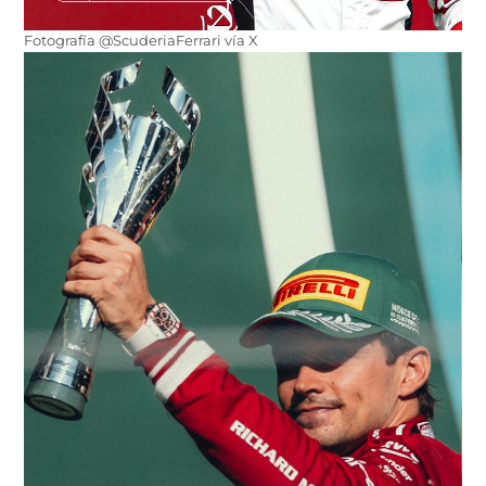
Fotografía @ScuderiaFerrari vía X