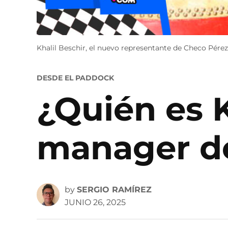
Khalil Beschir, el nuevo representante de Checo Pérez
POSTED
DESDE EL PADDOCK
IN
¿Quién es K
manager d
by
SERGIO RAMÍREZ
JUNIO 26, 2025