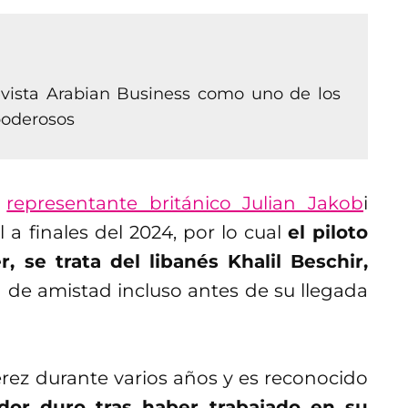
revista Arabian Business como uno de los
poderosos
l
representante británico Julian Jakob
i
a finales del 2024, por lo cual
el piloto
se trata del libanés Khalil Beschir,
n de amistad incluso antes de su llegada
rez durante varios años y es reconocido
dor duro tras haber trabajado en su