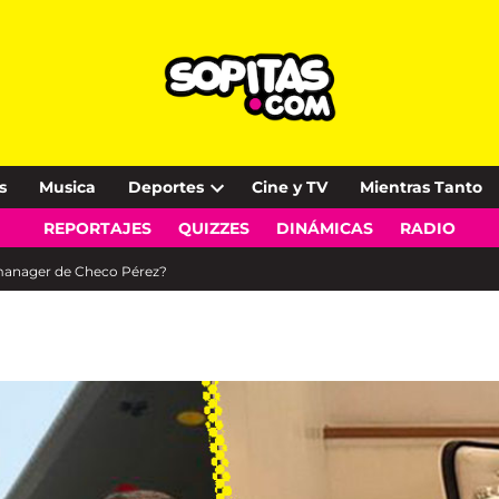
s
Musica
Deportes
Cine y TV
Mientras Tanto
Open
REPORTAJES
QUIZZES
DINÁMICAS
RADIO
dropdown
menu
o manager de Checo Pérez?