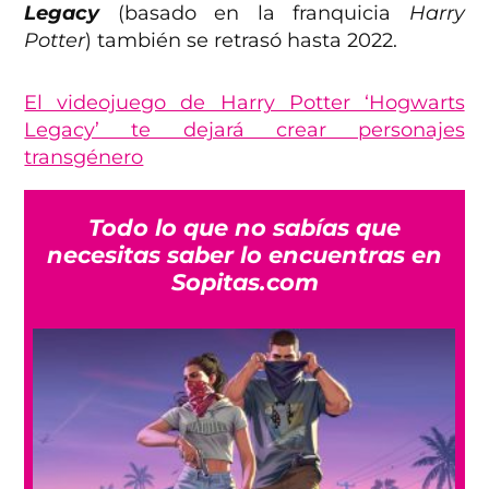
Legacy
(basado en la franquicia
Harry
Potter
) también se retrasó hasta 2022.
El videojuego de Harry Potter ‘Hogwarts
Legacy’ te dejará crear personajes
transgénero
Todo lo que no sabías que
necesitas saber lo encuentras en
Sopitas.com