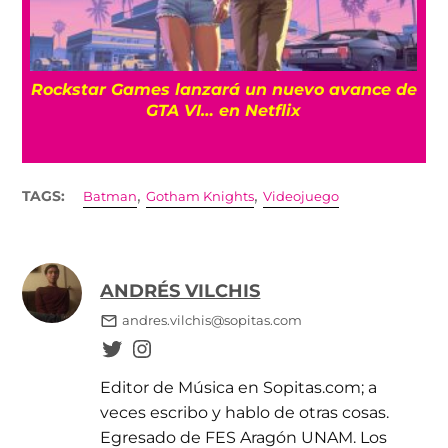
a
Rockstar Games lanzará un nuevo avance de
GTA VI… en Netflix
,
,
TAGS:
Batman
Gotham Knights
Videojuego
ANDRÉS VILCHIS
andres.vilchis@sopitas.com
Editor de Música en Sopitas.com; a
veces escribo y hablo de otras cosas.
Egresado de FES Aragón UNAM. Los