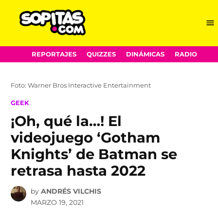
Me
Sopitas.com
Skip
REPORTAJES
QUIZZES
DINÁMICAS
RADIO
to
content
Foto: Warner Bros Interactive Entertainment
POSTED
GEEK
IN
¡Oh, qué la…! El
videojuego ‘Gotham
Knights’ de Batman se
retrasa hasta 2022
by
ANDRÉS VILCHIS
MARZO 19, 2021