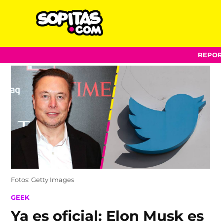
Sopitas.com
Skip
REPOR
to
content
Fotos: Getty Images
POSTED
GEEK
IN
Ya es oficial: Elon Musk es