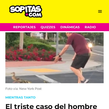
Menu
Sopitas.com
Skip
REPORTAJES
QUIZZES
DINÁMICAS
RADIO
to
content
Foto vía: New York Post
POSTED
MIENTRAS TANTO
IN
El triste caso del hombre