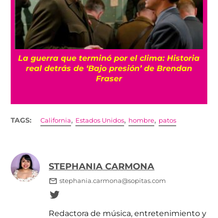
e terminó por el clima: Historia
Conoce a Gelato,
s de ‘Bajo presión’ de Brendan
caminar gracias
Fraser
,
,
,
TAGS:
California
Estados Unidos
hombre
patos
STEPHANIA CARMONA
stephania.carmona@sopitas.com
Redactora de música, entretenimiento y