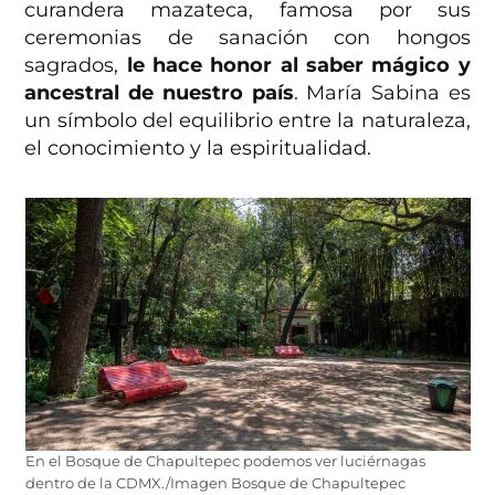
curandera mazateca, famosa por sus
ceremonias de sanación con hongos
sagrados,
le hace honor al saber mágico y
ancestral de nuestro país
. María Sabina es
un símbolo del equilibrio entre la naturaleza,
el conocimiento y la espiritualidad.
En el Bosque de Chapultepec podemos ver luciérnagas
dentro de la CDMX./Imagen Bosque de Chapultepec