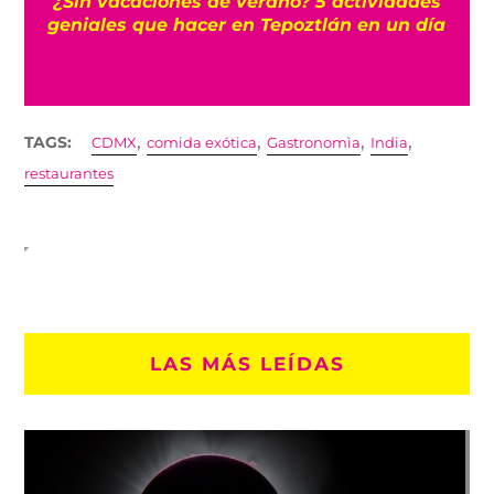
r
¿Sin vacaciones de verano? 5 actividades
geniales que hacer en Tepoztlán en un día
,
,
,
,
TAGS:
CDMX
comida exótica
Gastronomìa
India
restaurantes
LAS MÁS LEÍDAS