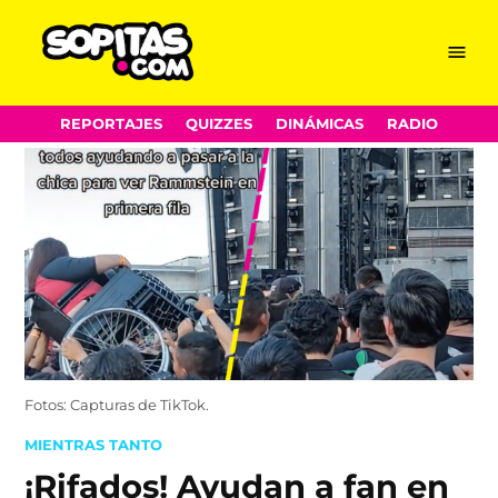
Menu
Sopitas.com
Skip
REPORTAJES
QUIZZES
DINÁMICAS
RADIO
to
content
Fotos: Capturas de TikTok.
POSTED
MIENTRAS TANTO
IN
¡Rifados! Ayudan a fan en