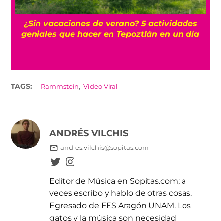
r
¿Sin vacaciones de verano? 5 actividades
geniales que hacer en Tepoztlán en un día
,
TAGS:
Rammstein
Video Viral
ANDRÉS VILCHIS
andres.vilchis@sopitas.com
Editor de Música en Sopitas.com; a
veces escribo y hablo de otras cosas.
Egresado de FES Aragón UNAM. Los
gatos y la música son necesidad