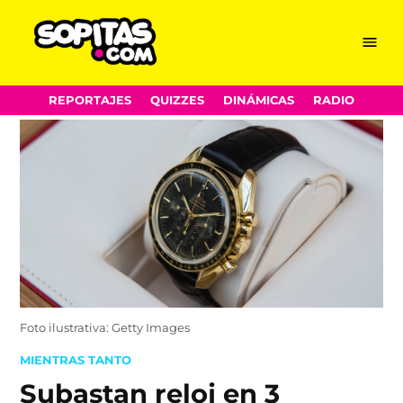
Menu
Sopitas.com
Skip
REPORTAJES
QUIZZES
DINÁMICAS
RADIO
to
content
Foto ilustrativa: Getty Images
POSTED
MIENTRAS TANTO
IN
Subastan reloj en 3