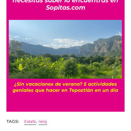
necesitas saber lo encuentras en
Sopitas.com
r
¿Sin vacaciones de verano? 5 actividades
geniales que hacer en Tepoztlán en un día
,
TAGS:
Estafa
reloj