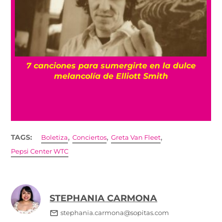
7 canciones para sumergirte en la dulce
ma
melancolía de Elliott Smith
,
,
,
TAGS:
Boletiza
Conciertos
Greta Van Fleet
Pepsi Center WTC
STEPHANIA CARMONA
stephania.carmona@sopitas.com