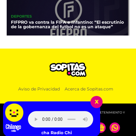
DEPORTES
FIFPRO va contra la FIFA e Infantino: “El escrutinio
de la gobernanza del futbol no es un ataque”
CINE Y TV
Aviso de Privacidad
Acerca de Sopitas.com
Cíclope: Kit Connor sería el elegido para los ‘X-Men’
en el MCU con Samara Weaving
x
© 2026 SOPITAS.COM - MÚSICA, NOTICIAS, DEPORTES, ENTRETENIMIENTO Y
MÁS!.
Escucha Radio Chilango -