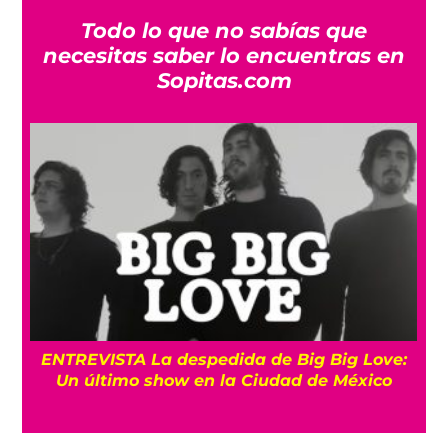
Todo lo que no sabías que
necesitas saber lo encuentras en
Sopitas.com
os
ENTREVISTA La despedida de Big Big Love:
Un último show en la Ciudad de México