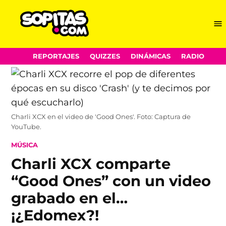
Me
Sopitas.com
Skip
REPORTAJES
QUIZZES
DINÁMICAS
RADIO
to
content
Charli XCX en el video de 'Good Ones'. Foto: Captura de
YouTube.
POSTED
MÚSICA
IN
Charli XCX comparte
“Good Ones” con un video
grabado en el…
¡¿Edomex?!