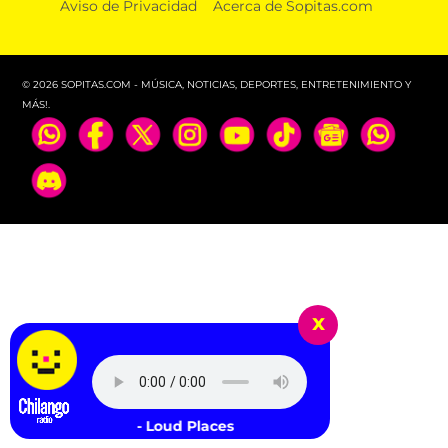
Aviso de Privacidad
Acerca de Sopitas.com
FIFA niega que Infantino hizo millonaria a una
amante cuando estaba en UEFA
© 2026 SOPITAS.COM - MÚSICA, NOTICIAS, DEPORTES, ENTRETENIMIENTO Y
MÁS!.
x
x (feat. Romy) - Loud Places