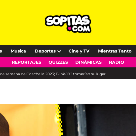
s
Musica
Deportes
Cine y TV
Mientras Tanto
Open
REPORTAJES
QUIZZES
DINÁMICAS
RADIO
dropdown
menu
n de semana de Coachella 2023; Blink-182 tomarían su lugar