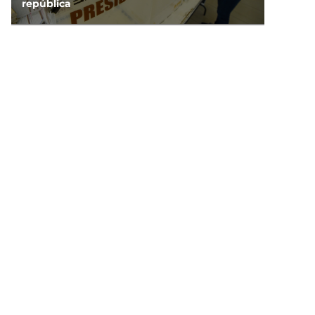
república
DEPORTES
¿A qué hora y dónde ver la clausura de los
Juegos Centroamericanos 2026?