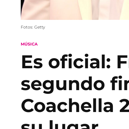
Fotos: Getty
POSTED
MÚSICA
IN
Es oficial:
segundo fi
Coachella 2
su lugar