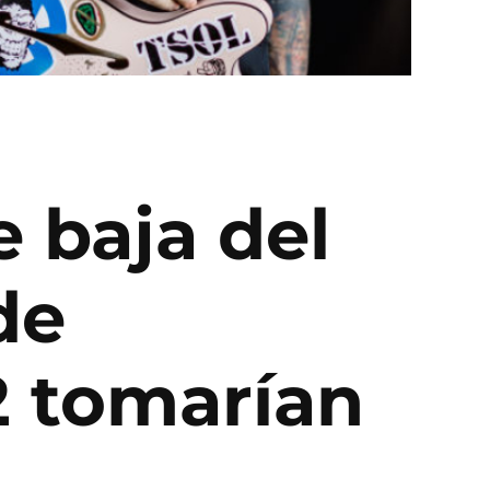
e baja del
de
2 tomarían