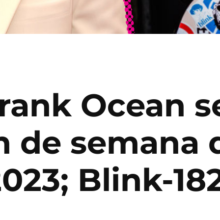
 Frank Ocean s
n de semana 
023; Blink-18