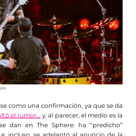
jas.
rse como una confirmación, ya que se da
ltó el rumor…
y, al parecer, el medio es la
se dan en The Sphere: ha “predicho”
, incluso, se adelantó al anuncio de la