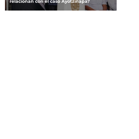
relacionan con el caso Ayotzinapa?
NOTICIAS
Lucas, el primer lomito que recibirá pensión
alimenticia luego de que sus amos se
divorciaran