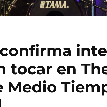
 confirma int
en tocar en Th
 Medio Tiemp
l