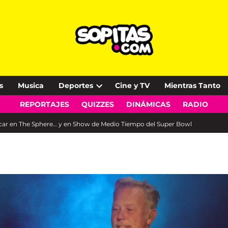
s
Musica
Deportes
Cine y TV
Mientras Tanto
Open
REPORTAJES
QUIZZES
DINÁMICAS
RADIO
dropdown
menu
 tocar en The Sphere… y en Show de Medio Tiempo del Super Bowl