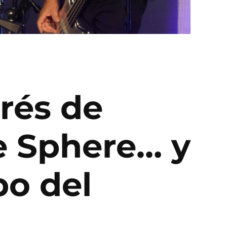
erés de
e Sphere… y
o del