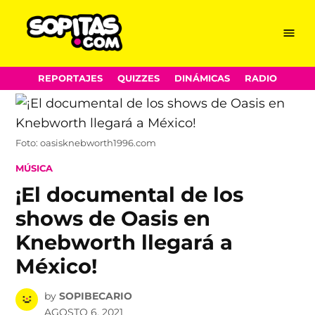
Menu
Sopitas.com
Skip
REPORTAJES
QUIZZES
DINÁMICAS
RADIO
to
content
Foto: oasisknebworth1996.com
POSTED
MÚSICA
IN
¡El documental de los
shows de Oasis en
Knebworth llegará a
México!
by
SOPIBECARIO
AGOSTO 6, 2021