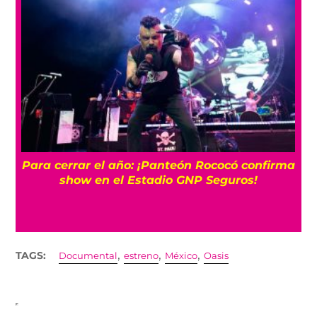
Para cerrar el año: ¡Panteón Rococó confirma
show en el Estadio GNP Seguros!
,
,
,
TAGS:
Documental
estreno
México
Oasis