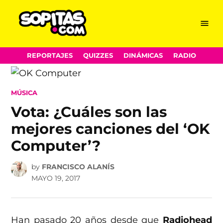
Menu
Sopitas.com
Skip
REPORTAJES
QUIZZES
DINÁMICAS
RADIO
to
content
POSTED
MÚSICA
IN
Vota: ¿Cuáles son las
mejores canciones del ‘OK
Computer’?
by
FRANCISCO ALANÍS
MAYO 19, 2017
Han pasado 20 años desde que
Radiohead