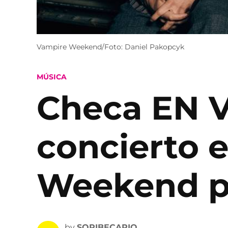
Vampire Weekend/Foto: Daniel Pakopcyk
POSTED
MÚSICA
IN
Checa EN VI
concierto 
Weekend po
by
SOPIBECARIO