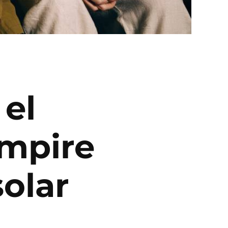
 el
ampire
olar