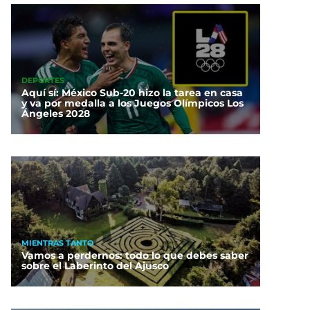
DEPORTES
Aquí sí: México Sub-20 hizo la tarea en casa
y va por medalla a los Juegos Olímpicos Los
Ángeles 2028
MIENTRAS TANTO
Vamos a perdernos: todo lo que debes saber
sobre el Laberinto del Ajusco