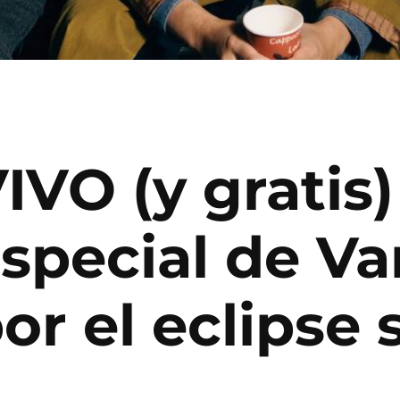
VO (y gratis)
especial de V
r el eclipse s