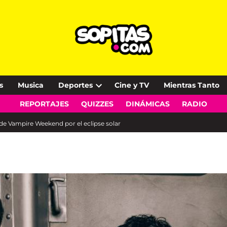
s
Musica
Deportes
Cine y TV
Mientras Tanto
Open
REPORTAJES
QUIZZES
DINÁMICAS
RADIO
dropdown
menu
 de Vampire Weekend por el eclipse solar