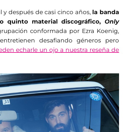
l y después de casi cinco años,
la banda
o quinto material discográfico,
Only
 agrupación conformada por Ezra Koenig,
entretienen desafiando géneros pero
eden echarle un ojo a nuestra reseña de