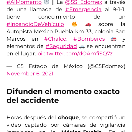
#AlMomento
|| La
@SS_Edomex
a través
de una llamada de
#Emergencia
al 9-1-1,
tiene conocimiento de un
#IncendioDeVehículo
sobre la
Autopista México Puebla km 33, colonia San
Marcos en
#Chalco
.
#Bomberos
y
elementos de
#Seguridad
se encuentran
en el lugar.
pic.twitter.com/dOAmfiSQ7z
— C5 Estado de México (@C5Edomex)
November 6, 2021
Difunden el momento exacto
del accidente
Horas después del
choque
, se compartió un
video captado por cámaras de vigilancia