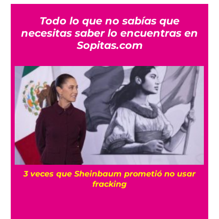
Todo lo que no sabías que
necesitas saber lo encuentras en
Sopitas.com
ea
3 veces que Sheinbaum prometió no usar
fracking