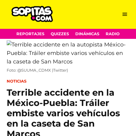
Menu
Sopitas.com
Skip
REPORTAJES
QUIZZES
DINÁMICAS
RADIO
to
content
Foto: @SUUMA_CDMX )Twitter)
POSTED
NOTICIAS
IN
Terrible accidente en la
México-Puebla: Tráiler
embiste varios vehículos
en la caseta de San
Marcos