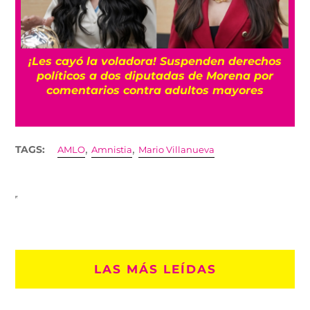
¡Les cayó la voladora! Suspenden derechos
políticos a dos diputadas de Morena por
comentarios contra adultos mayores
,
,
TAGS:
AMLO
Amnistia
Mario Villanueva
LAS MÁS LEÍDAS