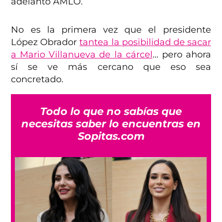
adelantó AMLO.
No es la primera vez que el presidente
López Obrador
tantea la posibilidad de sacar
a Mario Villanueva de la cárcel
… pero ahora
sí se ve más cercano que eso sea
concretado.
Todo lo que no sabías que
necesitas saber lo encuentras en
Sopitas.com