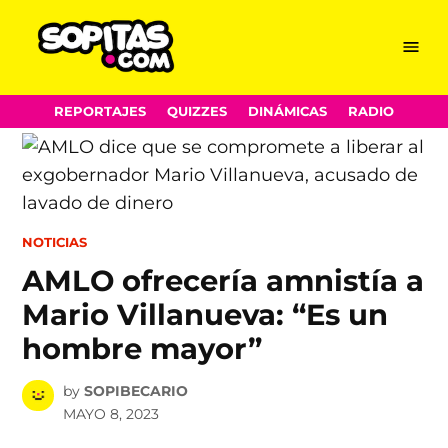
Menu
Sopitas.com
Skip
REPORTAJES
QUIZZES
DINÁMICAS
RADIO
to
content
POSTED
NOTICIAS
IN
AMLO ofrecería amnistía a
Mario Villanueva: “Es un
hombre mayor”
by
SOPIBECARIO
MAYO 8, 2023