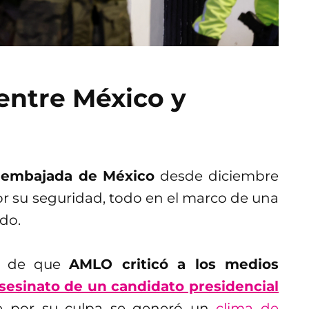
entre México y
la embajada de México
desde diciembre
 su seguridad, todo en el marco de una
do.
go de que
AMLO criticó a los medios
sesinato de un candidato presidencial
e por su culpa se generó un
clima de