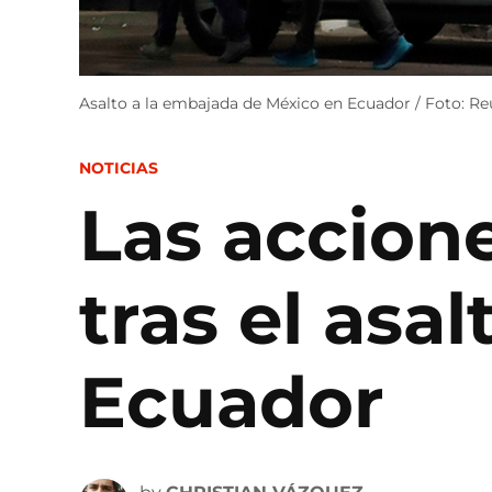
Asalto a la embajada de México en Ecuador / Foto: Re
POSTED
NOTICIAS
IN
Las accion
tras el asa
Ecuador