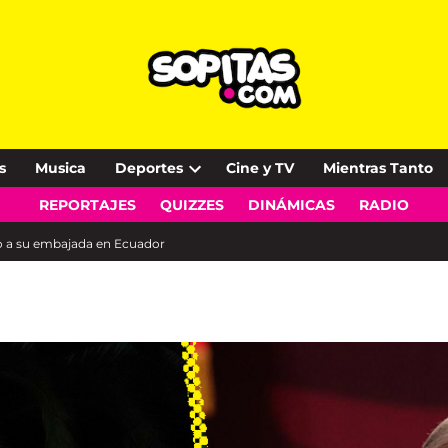
s
Musica
Deportes
Cine y TV
Mientras Tanto
Open
REPORTAJES
QUIZZES
DINÁMICAS
RADIO
dropdown
menu
to a su embajada en Ecuador