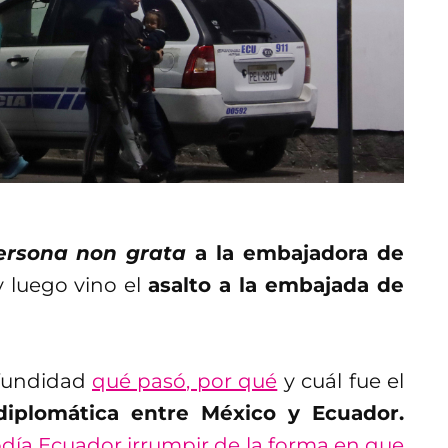
ersona non grata
a la embajadora de
 y luego vino el
asalto a la embajada de
ofundidad
qué pasó, por qué
y cuál fue el
 diplomática entre México y Ecuador.
día Ecuador irrumpir de la forma en que