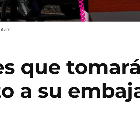
uters
es que tomar
lto a su emba