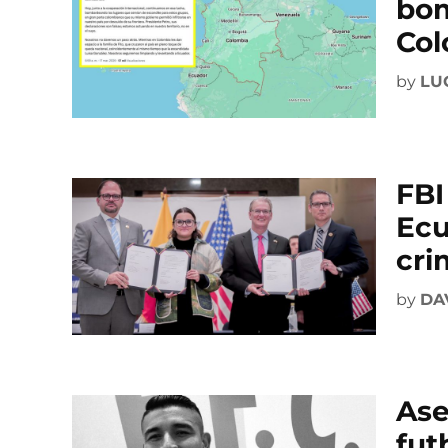
bom
Col
by
LU
FBI
Ecu
cri
by
DA
Ase
fut