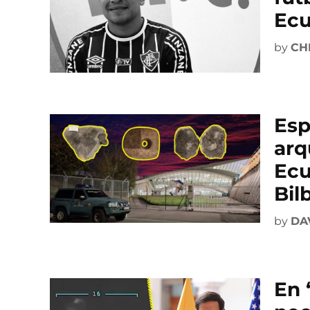
Ecu
by
CH
Esp
arq
Ecu
Bil
by
DA
En 