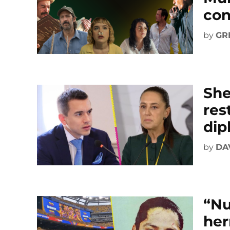
con
by
GR
She
res
dip
by
DA
“Nu
her