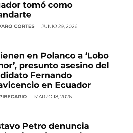
uador tomó como
andarte
VARO CORTES
JUNIO 29, 2026
ienen en Polanco a ‘Lobo
or’, presunto asesino del
didato Fernando
lavicencio en Ecuador
PIBECARIO
MARZO 18, 2026
tavo Petro denuncia