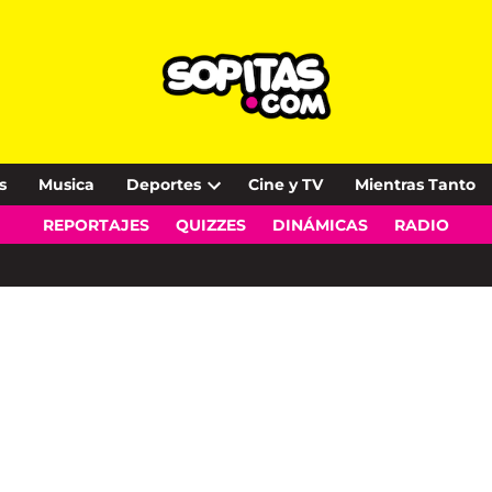
s
Musica
Deportes
Cine y TV
Mientras Tanto
Open
REPORTAJES
QUIZZES
DINÁMICAS
RADIO
dropdown
menu