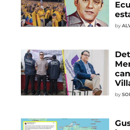
Ec
est
by
AL
Det
Men
can
Vil
by
SO
Gus