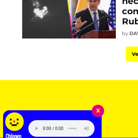
nec
con
Rub
by
DA
Ve
x