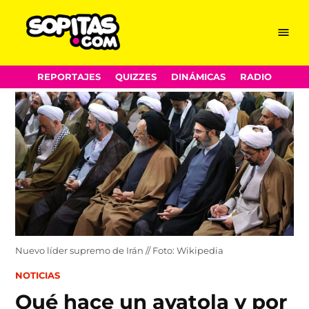
Menu
Sopitas.com
Skip
REPORTAJES
QUIZZES
DINÁMICAS
RADIO
to
content
Nuevo líder supremo de Irán // Foto: Wikipedia
POSTED
NOTICIAS
IN
Qué hace un ayatola y por