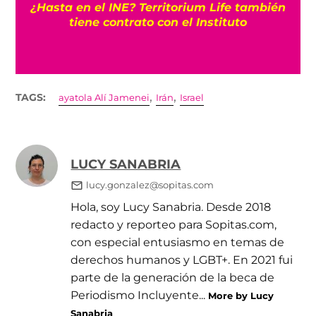
¿Y ahora cómo se llamarán? Somos México
deberá cambiar nombre, logo y color antes
del 30 de agosto
,
,
TAGS:
ayatola Alí Jamenei
Irán
Israel
LUCY SANABRIA
lucy.gonzalez@sopitas.com
Hola, soy Lucy Sanabria. Desde 2018
redacto y reporteo para Sopitas.com,
con especial entusiasmo en temas de
derechos humanos y LGBT+. En 2021 fui
parte de la generación de la beca de
Periodismo Incluyente...
More by Lucy
Sanabria