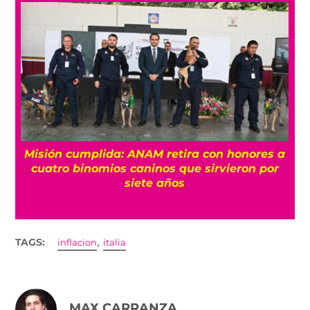
Misión cumplida: ANAM retira con honores a
?
cuatro binomios caninos que sirvieron por
siete años
,
TAGS:
inflacion
italia
MAX CARRANZA