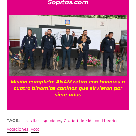
Sopitas.com
Misión cumplida: ANAM retira con honores a
?
cuatro binomios caninos que sirvieron por
siete años
,
,
,
TAGS:
casillas especiales
Ciudad de México
Horario
,
Votaciones
voto