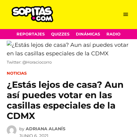
Menu
Sopitas.com
Skip
REPORTAJES
QUIZZES
DINÁMICAS
RADIO
to
content
Twitter: @Horaciocorro
POSTED
NOTICIAS
IN
¿Estás lejos de casa? Aun
así puedes votar en las
casillas especiales de la
CDMX
by
ADRIANA ALANÍS
JUNIO 6, 2021