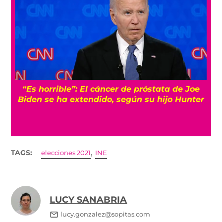
“Es horrible”: El cáncer de próstata de Joe
Biden se ha extendido, según su hijo Hunter
,
TAGS:
elecciones 2021
INE
LUCY SANABRIA
lucy.gonzalez@sopitas.com