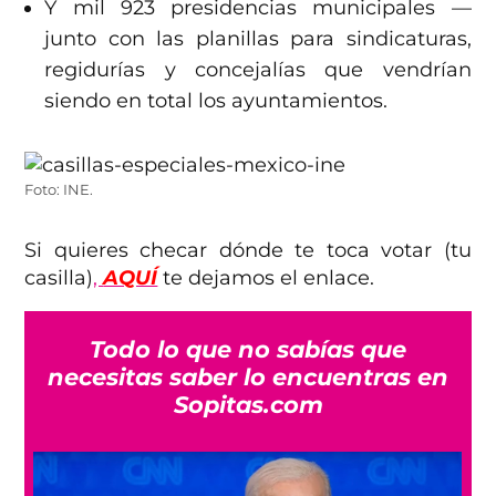
Y mil 923 presidencias municipales —
junto con las planillas para sindicaturas,
regidurías y concejalías que vendrían
siendo en total los ayuntamientos.
Foto: INE.
Si quieres checar dónde te toca votar (tu
casilla)
,
AQUÍ
te dejamos el enlace.
Todo lo que no sabías que
necesitas saber lo encuentras en
Sopitas.com