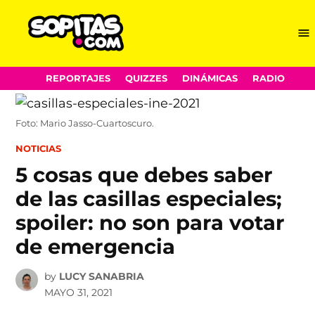
Me
Sopitas.com
Skip
REPORTAJES
QUIZZES
DINÁMICAS
RADIO
to
content
Foto: Mario Jasso-Cuartoscuro.
POSTED
NOTICIAS
IN
5 cosas que debes saber
de las casillas especiales;
spoiler: no son para votar
de emergencia
by
LUCY SANABRIA
MAYO 31, 2021