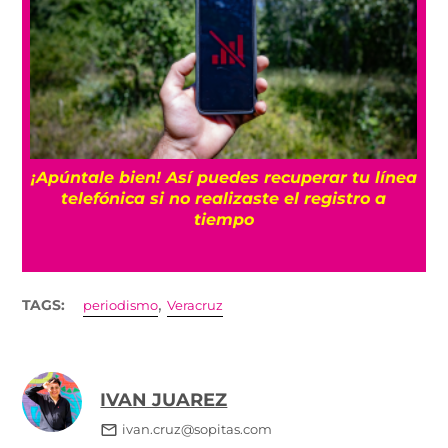
25
¡Apúntale bien! Así puedes recuperar tu línea
telefónica si no realizaste el registro a
tiempo
,
TAGS:
periodismo
Veracruz
IVAN JUAREZ
ivan.cruz@sopitas.com