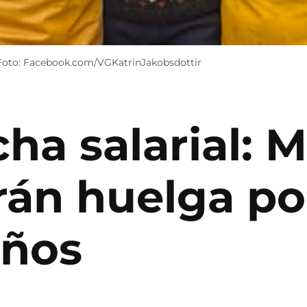
 / Foto: Facebook.com/VGKatrinJakobsdottir
ha salarial: 
arán huelga po
años