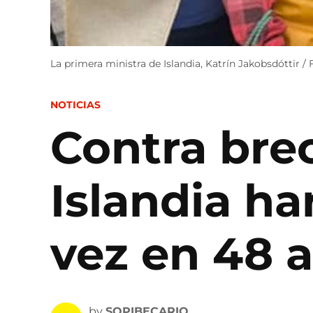
La primera ministra de Islandia, Katrín Jakobsdóttir
POSTED
NOTICIAS
IN
Contra brec
Islandia h
vez en 48 
by
SOPIBECARIO