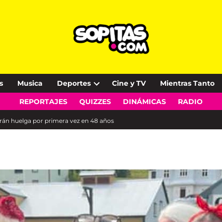
s
Musica
Deportes
Cine y TV
Mientras Tanto
Open
REPORTAJES
QUIZZES
DINÁMICAS
RADIO
dropdown
menu
harán huelga por primera vez en 48 años