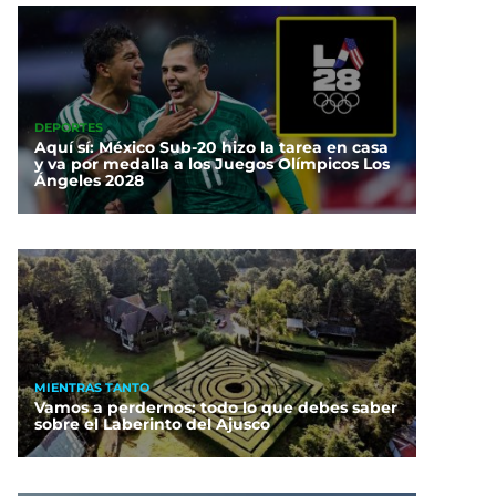
DEPORTES
Aquí sí: México Sub-20 hizo la tarea en casa
y va por medalla a los Juegos Olímpicos Los
Ángeles 2028
MIENTRAS TANTO
Vamos a perdernos: todo lo que debes saber
sobre el Laberinto del Ajusco