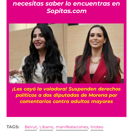
necesitas saber lo encuentras en
Sopitas.com
¡Les cayó la voladora! Suspenden derechos
políticos a dos diputadas de Morena por
comentarios contra adultos mayores
,
,
,
TAGS:
Beirut
Líbano
manifestaciones
tiroteo