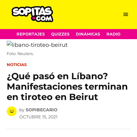
Menu
Sopitas.com
Skip
REPORTAJES
QUIZZES
DINÁMICAS
RADIO
to
content
Foto: Reuters.
POSTED
NOTICIAS
IN
¿Qué pasó en Líbano?
Manifestaciones terminan
en tiroteo en Beirut
by
SOPIBECARIO
OCTUBRE 15, 2021